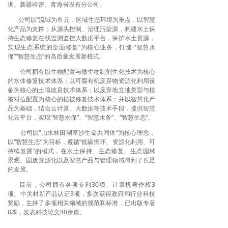
圳、新疆哈密、青海省设有分公司。
关于我们
公司以“流域为单元，区域生态环境为重点，以智慧
化产品为支撑；从源头控制、治理污染源，构建水土保
持生态修复在线监测监控大数据平台，
保护水土资源，
实现生态系统的全面修复”为核心业务，打造 “智慧水
保”“智慧生态”的高质量发展新模式。
公司拥有以生物配置与微生物制剂生化技术为核心
的水体修复技术体系；以可腐有机废弃物资源化利用设
备为核心的土壤改良技术体系；以废弃地立地类型与植
被对位配置为核心的植被修复技术体系；并以智慧化产
品为基础，结合云计算、大数据等技术手段，提供智慧
化云平台，实现“智慧水保”、“智慧水务”、“智慧生态”。
公司以“山水林田湖草沙生命共同体”为核心理念，
以“智慧生态”为目标，遵循“低碳循环、资源化利用、可
持续发展”的模式，在水土保持、生态修复、生态园林
景观、固废资源化以及智慧产品与管理领域得到了长足
的发展。
目前，公司拥有各项专利30项、计算机著作权3
项、中关村新产品认证3项，多次获得政府和行业科技
奖励，主持了多项相关领域的规范和标准，已出版专著
8本，发表科技论文80余篇。