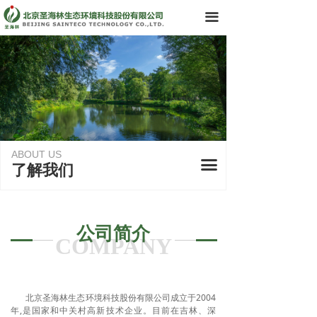
首页
끀
了解我们
领导团队
业务领域
· 咨询设计
ABOUT US
끀
了解我们
· 施工运维
· 智慧化产品与管理
公司简介
产品中心
COMPANY
科技创新历程
北京圣海林生态环境科技股份有限公司成立于2004
新闻资讯
年,是国家和中关村高新技术企业。目前在吉林、深